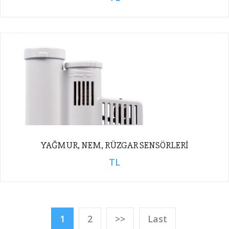
YAĞMUR, NEM, RÜZGAR SENSÖRLERI
TL
1
2
>>
Last