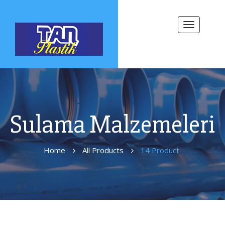
Toggle
navigation
Sulama Malzemeleri
Home
All Products
14 Product