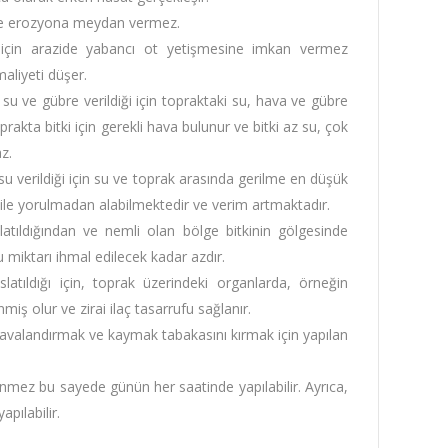
rde erozyona meydan vermez.
 için arazide yabancı ot yetişmesine imkan vermez
aliyeti düşer.
su ve gübre verildiği için topraktaki su, hava ve gübre
rakta bitki için gerekli hava bulunur ve bitki az su, çok
z.
u verildiği için su ve toprak arasında gerilme en düşük
i ile yorulmadan alabilmektedir ve verim artmaktadır.
atıldığından ve nemli olan bölge bitkinin gölgesinde
 miktarı ihmal edilecek kadar azdır.
atıldığı için, toprak üzerindeki organlarda, örneğin
miş olur ve zirai ilaç tasarrufu sağlanır.
 havalandırmak ve kaymak tabakasını kırmak için yapılan
mez bu sayede günün her saatinde yapılabilir. Ayrıca,
pılabilir.