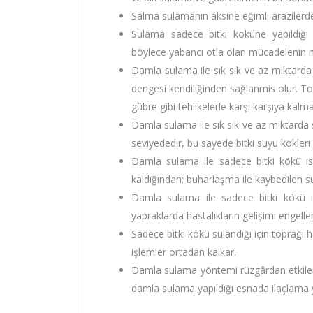
Salma sulamanın aksine eğimli arazile
Sulama sadece bitki köküne yapıldığı
böylece yabancı otla olan mücadelenin m
Damla sulama ile sık sık ve az miktarda 
dengesi kendiliğinden sağlanmis olur. Top
gübre gibi tehlikelerle karşı karşıya kalma
Damla sulama ile sık sık ve az miktarda s
seviyededir, bu sayede bitki suyu kökler
Damla sulama ile sadece bitki kökü ısl
kaldığından; buharlaşma ile kaybedilen su
Damla sulama ile sadece bitki kökü ısl
yapraklarda hastalıkların gelişimi engellen
Sadece bitki kökü sulandığı için toprağı
işlemler ortadan kalkar.
Damla sulama yöntemi rüzgârdan etkilen
damla sulama yapıldığı esnada ilaçlama ya