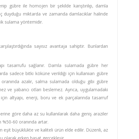
nip gübre ile homojen bir şekilde karıştırılıp, damla
tiyaç duyduğu miktarda ve zamanda damlacıklar halinde
mik sulama yöntemidir.
ılaştırdığında sayısız avantaja sahiptir. Bunlardan
ltyapı tasarrufu sağlanır. Damla sulamada gübre her
da sadece bitki köküne verildiği için kullaniıan gübre
 oranında azalır, salma sulamada olduğu gibi gübre
mez ve yabancı otları beslemez. Ayrıca, uygulamadaki
için altyapı, enerji, boru ve ek parçalarında tasarruf
rine göre daha az su kullanılarak daha geniş araziler
m %50-60 oranında artar.
n eşit büyüklükte ve kaliteli ürün elde edilir. Düzenli, az
u olarak erken hasat gerçekleşir.