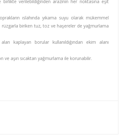
 birlikte verilebildiğinden arazinin her noktasına eşit
 toprakların ıslahında yıkama suyu olarak mükemmel
e rüzgarla biriken tuz, toz ve haşereler de yağmurlama
lan kaplayan borular kullanıldığından ekim alanı
n ve aşırı sıcaktan yağmurlama ile korunabilir.