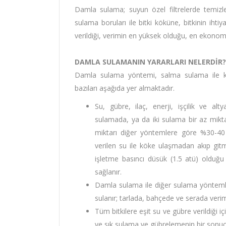
Damla sulama; suyun özel filtrelerde temizle
sulama boruları ile bitki köküne, bitkinin ih
verildiği, verimin en yüksek olduğu, en ekono
DAMLA SULAMANIN YARARLARI NELERDİR?
Damla sulama yöntemi, salma sulama ile karş
bazıları aşağıda yer almaktadır.
Su, gübre, ilaç, enerji, işçilik ve a
sulamada, ya da iki sulama bir az miktar
miktarı diğer yöntemlere göre %30-40
verilen su ile köke ulaşmadan akıp git
işletme basıncı düsük (1.5 atü) olduğu 
sağlanır.
Damla sulama ile diğer sulama yöntemle
sulanır; tarlada, bahçede ve serada veri
Tüm bitkilere eşit su ve gübre verildiği içi
ve sık sulama ve gübrelemenin bir sonuc