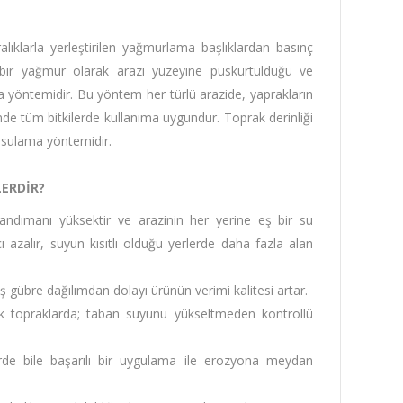
lıklarla yerleştirilen yağmurlama başlıklardan basınç
 bir yağmur olarak arazi yüzeyine püskürtüldüğü ve
a yöntemidir. Bu yöntem her türlü arazide, yaprakların
nde tüm bitkilerde kullanıma uygundur. Toprak derinliği
n sulama yöntemidir.
ERDİR?
ndımanı yüksektir ve arazinin her yerine eş bir su
cı azalır, suyun kısıtlı olduğu yerlerde daha fazla alan
eş gübre dağılımdan dolayı ürünün verimi kalitesi artar.
 topraklarda; taban suyunu yükseltmeden kontrollü
rde bile başarılı bir uygulama ile erozyona meydan